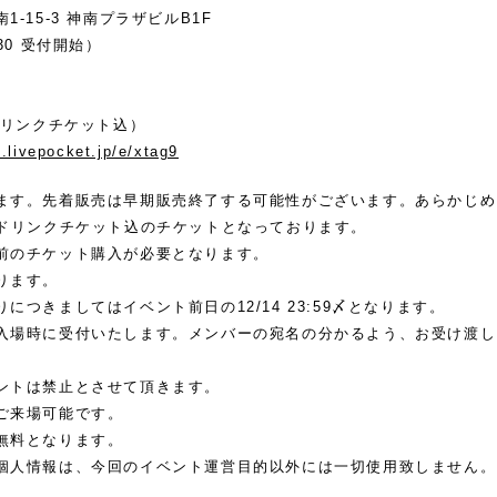
-15-3 神南プラザビルB1F
1:30 受付開始）
ドリンクチケット込）
t.livepocket.jp/e/xtag9
ます。先着販売は早期販売終了する可能性がございます。あらかじめ
+ドリンクチケット込のチケットとなっております。
前のチケット購入が必要となります。
ります。
につきましてはイベント前日の12/14 23:59〆となります。
入場時に受付いたします。メンバーの宛名の分かるよう、お受け渡し
ントは禁止とさせて頂きます。
ご来場可能です。
無料となります。
個人情報は、今回のイベント運営目的以外には一切使用致しません。