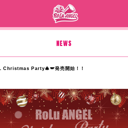
NEWS
L Christmas Party🎄🪽発売開始！！