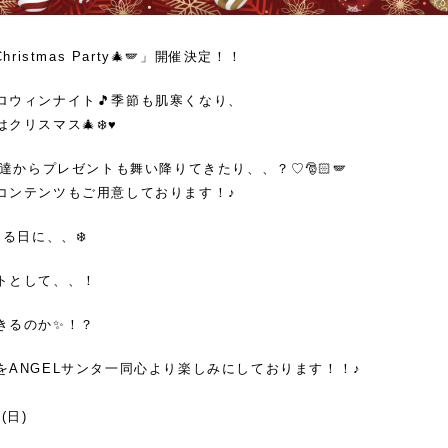
 Christmas Party🎄🪽」開催決定！！
ロウィンナイト🎵季節も肌寒くなり、
リスマス🎄❄️♥️
タ達からプレゼントも舞い降りてきたり、、？♡🎅🏻🪽
コンテンツもご用意しております！♪
る日に、、❄️
トとして、、！
きるのか✨！？
をANGELサンタ一同心より楽しみにしております！！♪
日(日)