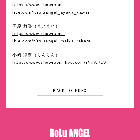
https://www.showroom-
live.com/r/roluangel_ayaka_kawai
田原 舞香（まいまい）
https://www.showroom-
live.com/r/roluangel_maika_tahara
小崎 凜奈（りんりん）
https://www.showroom-live.com/r/rin0719
BACK TO INDEX