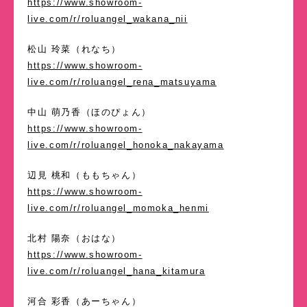
https://www.showroom-
live.com/r/roluangel_wakana_nii
松山 玲菜（れなち）
https://www.showroom-
live.com/r/roluangel_rena_matsuyama
中山 萌乃香（ほのぴょん）
https://www.showroom-
live.com/r/roluangel_honoka_nakayama
辺見 桃和（ももちゃん）
https://www.showroom-
live.com/r/roluangel_momoka_henmi
北村 陽奈（おはな）
https://www.showroom-
live.com/r/roluangel_hana_kitamura
河合 彩香（あーちゃん）