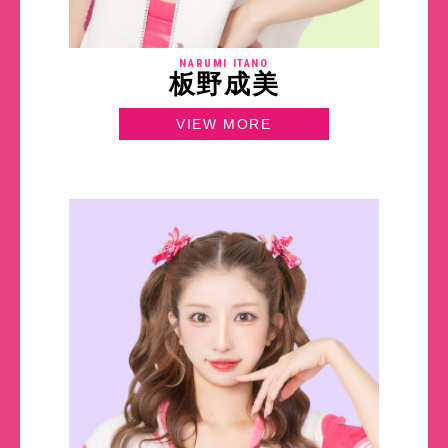
NARUMI ITANO
板野成美
VIEW MORE