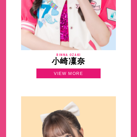
RINNA OZAKI
小崎凜奈
VIEW MORE