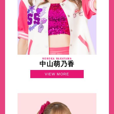
HONOKA NAKAYAMA
中山萌乃香
VIEW MORE