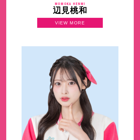
MOMOKA HENMI
辺見桃和
VIEW MORE