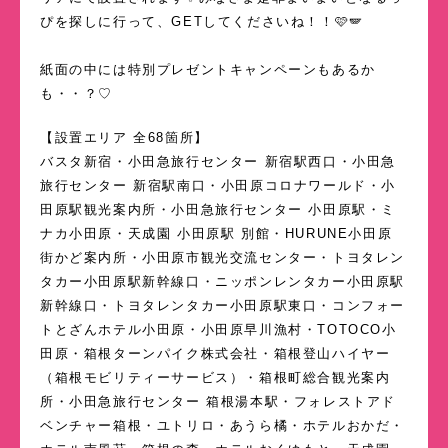
ぴを探しに行って、GETしてくださいね！！🩷🪽
紙面の中には特別プレゼントキャンペーンもあるか
も・・？♡
【設置エリア 全68箇所】
バスタ新宿・小田急旅行センター 新宿駅西口・小田急
旅行センター 新宿駅南口・小田原コロナワールド・小
田原駅観光案内所・小田急旅行センター 小田原駅・ミ
ナカ小田原・天成園 小田原駅 別館・HURUNE小田原
街かど案内所・小田原市観光交流センター・トヨタレン
タカー小田原駅新幹線口・ニッポンレンタカー小田原駅
新幹線口・トヨタレンタカー小田原駅東口・コンフォー
トとざんホテル小田原・小田原早川漁村・TOTOCO小
田原・箱根ターンパイク株式会社・箱根登山ハイヤー
（箱根モビリティーサービス）・箱根町総合観光案内
所・小田急旅行センター 箱根湯本駅・フォレストアド
ベンチャー箱根・ユトリロ・あうら橘・ホテルおかだ・