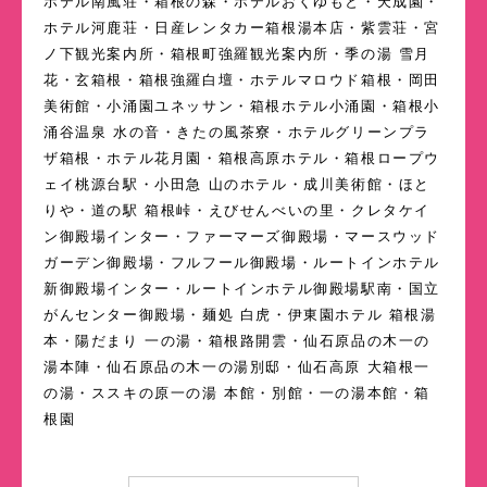
ホテル南風荘・箱根の森・ホテルおくゆもと・天成園・
ホテル河鹿荘・日産レンタカー箱根湯本店・紫雲荘・宮
ノ下観光案内所・箱根町強羅観光案内所・季の湯 雪月
花・玄箱根・箱根強羅白壇・ホテルマロウド箱根・岡田
美術館・小涌園ユネッサン・箱根ホテル小涌園・箱根小
涌谷温泉 水の音・きたの風茶寮・ホテルグリーンプラ
ザ箱根・ホテル花月園・箱根高原ホテル・箱根ロープウ
ェイ桃源台駅・小田急 山のホテル・成川美術館・ほと
りや・道の駅 箱根峠・えびせんべいの里・クレタケイ
ン御殿場インター・ファーマーズ御殿場・マースウッド
ガーデン御殿場・フルフール御殿場・ルートインホテル
新御殿場インター・ルートインホテル御殿場駅南・国立
がんセンター御殿場・麺処 白虎・伊東園ホテル 箱根湯
本・陽だまり 一の湯・箱根路開雲・仙石原品の木一の
湯本陣・仙石原品の木一の湯別邸・仙石高原 大箱根一
の湯・ススキの原一の湯 本館・別館・一の湯本館・箱
根園