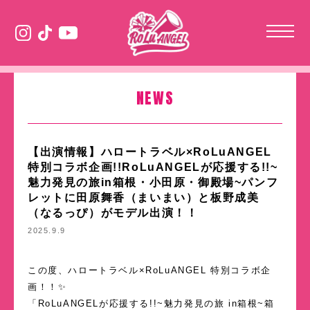
NEWS
【出演情報】ハロートラベル×RoLuANGEL
特別コラボ企画!!RoLuANGELが応援する!!~
魅力発見の旅in箱根・小田原・御殿場~パンフ
レットに田原舞香（まいまい）と板野成美
（なるっぴ）がモデル出演！！
2025.9.9
この度、ハロートラベル×RoLuANGEL 特別コラボ企
画！！✨
「RoLuANGELが応援する!!~魅力発見の旅 in箱根~箱